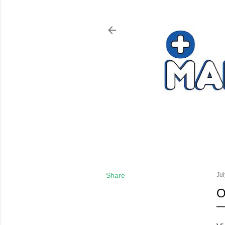
Share
Jul
O