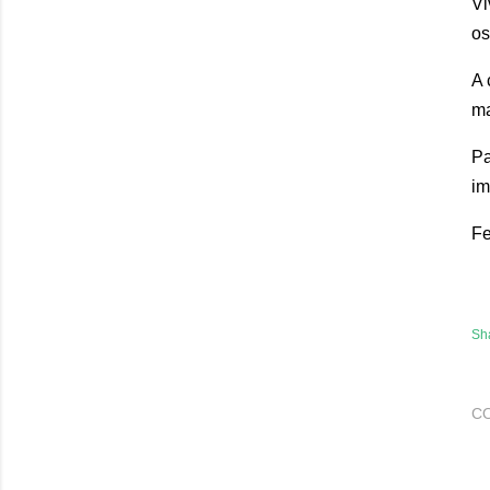
Vi
os
A 
ma
Pa
im
Fe
Sh
C