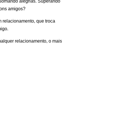
s somando alegrias. Superando
bons amigos?
m relacionamento, que troca
migo.
ualquer relacionamento, o mais