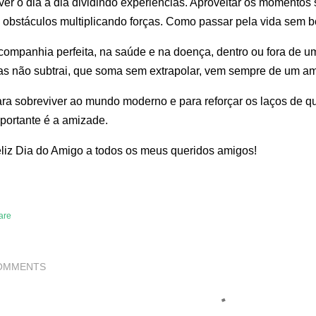
ver o dia a dia dividindo experiências. Aproveitar os momento
 obstáculos multiplicando forças. Como passar pela vida sem 
companhia perfeita, na saúde e na doença, dentro ou fora de u
s não subtrai, que soma sem extrapolar, vem sempre de um a
ra sobreviver ao mundo moderno e para reforçar os laços de q
portante é a amizade.
liz Dia do Amigo a todos os meus queridos amigos!
are
OMMENTS