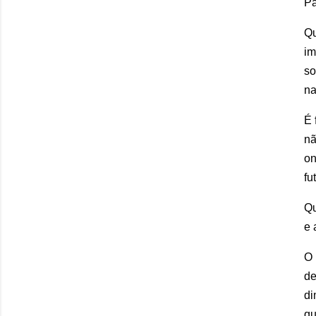
Pa
Qu
im
so
na
É 
nã
on
fu
Qu
e 
O 
de
di
qu