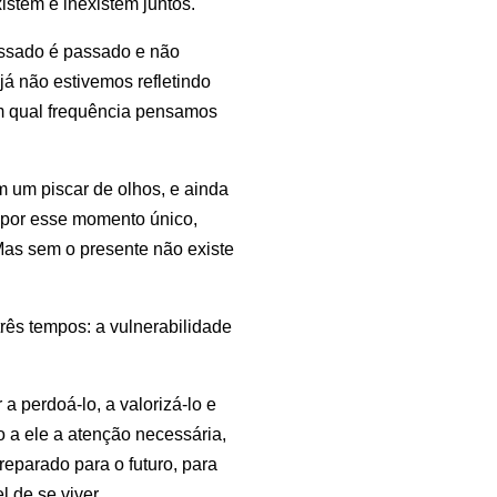
istem e inexistem juntos.
assado é passado e não
já não estivemos refletindo
om qual frequência pensamos
m um piscar de olhos, e ainda
e por esse momento único,
 Mas sem o presente não existe
rês tempos: a vulnerabilidade
 perdoá-lo, a valorizá-lo e
 a ele a atenção necessária,
reparado para o futuro, para
 de se viver.