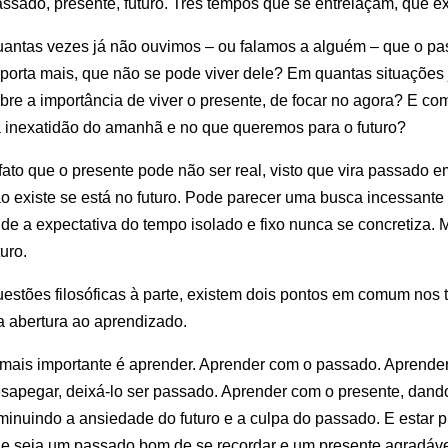
ssado, presente, futuro. Três tempos que se entrelaçam, que ex
antas vezes já não ouvimos – ou falamos a alguém – que o p
porta mais, que não se pode viver dele? Em quantas situações 
bre a importância de viver o presente, de focar no agora? E c
 inexatidão do amanhã e no que queremos para o futuro?
fato que o presente pode não ser real, visto que vira passado e
o existe se está no futuro. Pode parecer uma busca incessant
de a expectativa do tempo isolado e fixo nunca se concretiza.
turo.
estões filosóficas à parte, existem dois pontos em comum nos t
a abertura ao aprendizado.
mais importante é aprender. Aprender com o passado. Aprender a
sapegar, deixá-lo ser passado. Aprender com o presente, dando
minuindo a ansiedade do futuro e a culpa do passado. E estar p
e seja um passado bom de se recordar e um presente agradável