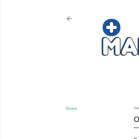
Share
Apr
O